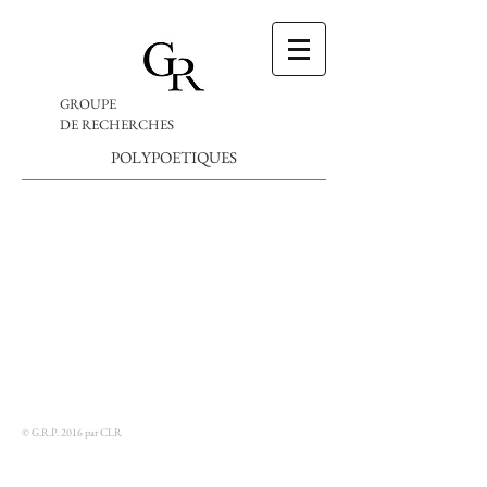
GROUPE
DE RECHERCHES
POLYPOETIQUES
© G.R.P. 2016 par CLR