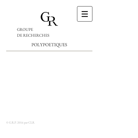
GROUPE
DE RECHERCHES
POLYPOETIQUES
© G.R.P. 2016 par CLR