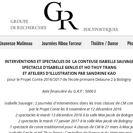
GROUPE
DE RECHERCHES
POLYPOETIQUES
 Jeunesse Malineau
Journées Hibou Farceur
Théâtre / Danse
Pho
INTERVENTIONS ET SPECTACLES DE LA CONTEUSE ISABELLE SAUVAG
SPECTACLE D'ISABELLE GENLIS ET HO THUY TRANG
ET ATELIERS D'ILLUSTRATION PAR SANDRINE KAO
pour le Projet Conte 2016/2017 de l'école primaire Delaune 2 à Bobigny
Aide financière du G.R.P. : 5000 E
​​​Isabelle Sauvage : 2 journées d'interventions dans les trois classes de CM c
par le Projet Conte les 8 novembre et
12 décembre 2016
2 spectacles le mardi 13 décembre 2016 à la salle Max Jacob de Bobig
2 spectacles le mardi 17 janvier 2017 à la salle Max Jacob de Bobigny
1 spectacle de conte traditionnel pour 4 classes de CM le 21 mars à Max J
Isabelle Genlis et Hô Thuy Trang : Cendrillon de France et du Vietnam: mai