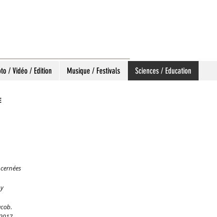
to / Vidéo / Edition
Musique / Festivals
Sciences / Education
E
oncernées
ny
acob.
 2017.