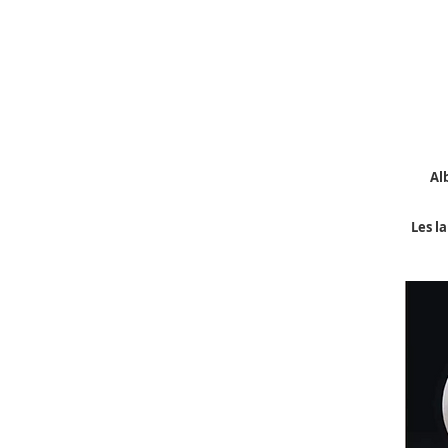
Al
Les l