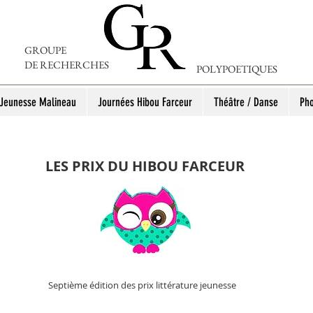
GROUPE
DE RECHERCHES
POLYPOETIQUES
 Jeunesse Malineau
Journées Hibou Farceur
Théâtre / Danse
Pho
LES PRIX DU HIBOU FARCEUR
Septièm
e
édition des
prix littérature jeunesse