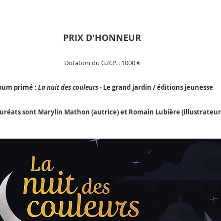
PRIX D'HONNEUR
Dotation du G.R.P. : 10
00
€
bum primé :
La nuit des couleurs
- Le grand jardin / éditions jeunesse
auréats sont Marylin Mathon (autrice) et Romain Lubière (illustrateur