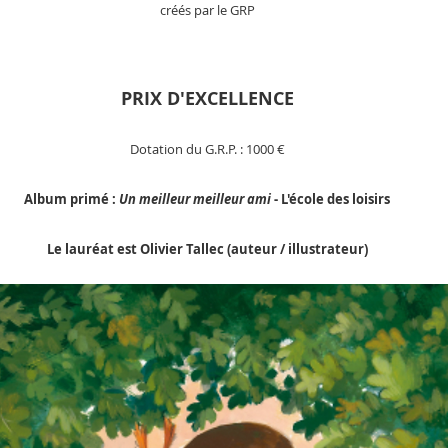
créés par le GRP
PRIX D'EXCELLENCE
Dotation du G.R.P. : 10
00
€
Album primé :
Un meilleur meilleur ami
- L'école des loisirs
Le laur
éat est Olivier Tallec (auteur /
illustrateur)