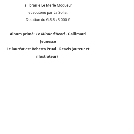
la librairie Le Merle Moqueur
et soutenu par La Sofia.
Dotation du G.R.P. : 3 000 €
Albu
m primé :
Le Miroir d'Henri
- Gallimard
Jeunesse
Le lauréat est Roberto Prual - Reavis (auteur et
illustrateur)
Le site du Merle Moqueur notre partenaire
Le site de La Sofia
Albums sélectionnés :​
Comme un Million de Papillons Noirs
, Laura Nsafou
(autrice), Barbara Brun (illustratrice),
Cambourakis
Le fabuleux désastre d’Harold Snipper Pott
,
Beatrice Allemagne (autrice et (illustratrice),
Trapèze / Albin Michel Jeunesse