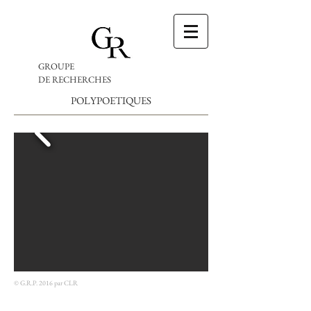
GROUPE
DE RECHERCHES
POLYPOETIQUES
© G.R.P. 2016 par CLR